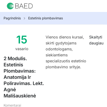
Pagrindinis
Estetinis plombavimas
15
Vienos dienos kursai,
Skaityti
skirti gydytojams
daugiau
vasario
odontologams,
siekiantiems
2 Modulis.
specializuotis estetinio
Estetinis
plombavimo srityje.
Plombavimas:
Anatomija Ir
Poliravimas. Lekt.
Agnė
Mališauskienė
Komentarai