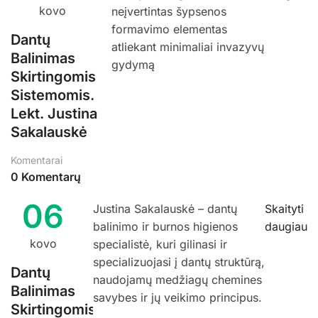
kovo
neįvertintas šypsenos
formavimo elementas
Dantų
atliekant minimaliai invazyvų
Balinimas
gydymą
Skirtingomis
Sistemomis.
Lekt. Justina
Sakalauskė
Komentarai
0 Komentarų
06
Justina Sakalauskė – dantų
Skaityti
balinimo ir burnos higienos
daugiau
kovo
specialistė, kuri gilinasi ir
specializuojasi į dantų struktūrą,
Dantų
naudojamų medžiagų chemines
Balinimas
savybes ir jų veikimo principus.
Skirtingomis