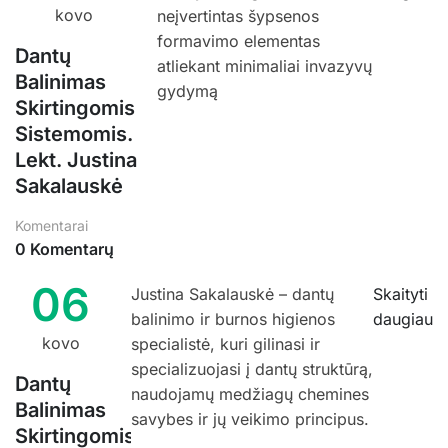
kovo
neįvertintas šypsenos
formavimo elementas
Dantų
atliekant minimaliai invazyvų
Balinimas
gydymą
Skirtingomis
Sistemomis.
Lekt. Justina
Sakalauskė
Komentarai
0 Komentarų
06
Justina Sakalauskė – dantų
Skaityti
balinimo ir burnos higienos
daugiau
kovo
specialistė, kuri gilinasi ir
specializuojasi į dantų struktūrą,
Dantų
naudojamų medžiagų chemines
Balinimas
savybes ir jų veikimo principus.
Skirtingomis