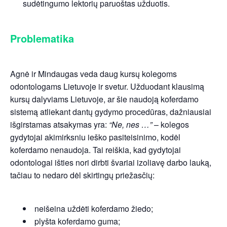
sudėtingumo lektorių paruoštas užduotis.
Problematika
Agnė ir Mindaugas veda daug kursų kolegoms
odontologams Lietuvoje ir svetur. Užduodant klausimą
kursų dalyviams Lietuvoje, ar šie naudoją koferdamo
sistemą atliekant dantų gydymo procedūras, dažniausiai
išgirstamas atsakymas yra:
“Ne, nes …”
– kolegos
gydytojai akimirksniu ieško pasiteisinimo, kodėl
koferdamo nenaudoja. Tai reiškia, kad gydytojai
odontologai išties nori dirbti švariai izoliavę darbo lauką,
tačiau to nedaro dėl skirtingų priežasčių:
neišeina uždėti koferdamo žiedo;
plyšta koferdamo guma;