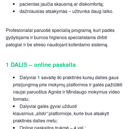
pacientas jaučia skausmą ar diskomfortą;
dažniausias atsakymas – užtrunka daug laiko.
Profesionalai paruošė specialią programą, kuri padės
gydytojams ir burnos higienos specialistams dirbti
patogiai ir be streso naudojant koferdamo sistemą.
1 DALIS – online paskaita
Dalyviai 1 savaitę iki praktinės kursų dalies gaus
prisijungimą prie mokymų platformos ir galės pažiūtėti
naujai paruoštus Agnės ir Mindaugo mokymus video
formatu;
Dalyviai galės gyvai užduoti
klausimus
„slido”
platformoje, kurie bus atsakyti
praktinės dalies metu;
Online paskaitos trukmė – 4 val.;