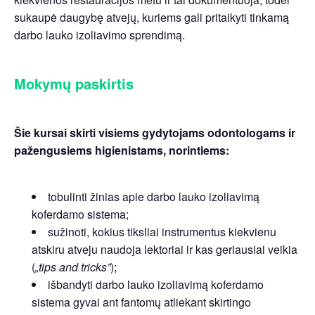
sukaupė daugybę atvejų, kuriems gali pritaikyti tinkamą
darbo lauko izoliavimo sprendimą.
Mokymų paskirtis
Šie kursai skirti visiems gydytojams odontologams ir
pažengusiems higienistams, norintiems:
tobulinti žinias apie darbo lauko izoliavimą
koferdamo sistema;
sužinoti, kokius tiksliai instrumentus kiekvienu
atskiru atveju naudoja lektoriai ir kas geriausiai veikia
(
„tips and tricks”
);
išbandyti darbo lauko izoliavimą koferdamo
sistema gyvai ant fantomų atliekant skirtingo