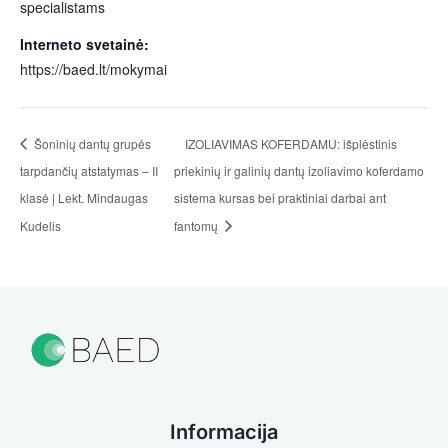
specialistams
Interneto svetainė:
https://baed.lt/mokymai
Šoninių dantų grupės
IZOLIAVIMAS KOFERDAMU: išplėstinis
tarpdančių atstatymas – II
priekinių ir galinių dantų izoliavimo koferdamo
klasė | Lekt. Mindaugas
sistema kursas bei praktiniai darbai ant
Kudelis
fantomų
Informacija