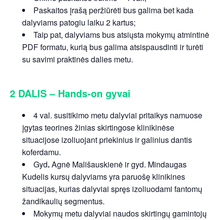
Paskaitos įrašą peržiūrėti bus galima bet kada
dalyviams patogiu laiku 2 kartus;
Taip pat, dalyviams bus atsiųsta mokymų atmintinė
PDF formatu, kurią bus galima atsispausdinti ir turėti
su savimi praktinės dalies metu.
2 DALIS – Hands-on gyvai
4 val. susitikimo metu dalyviai pritaikys namuose
įgytas teorines žinias skirtingose klinikinėse
situacijose izoliuojant priekinius ir galinius dantis
koferdamu.
Gyd
.
Agnė Mališauskienė ir gyd. Mindaugas
Kudelis kursų dalyviams yra paruošę klinikines
situacijas, kurias dalyviai spręs izoliuodami fantomų
žandikaulių segmentus.
Mokymų metu dalyviai naudos skirtingų gamintojų