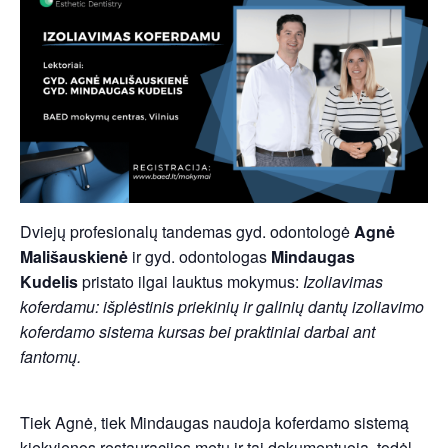
Dviejų profesionalų tandemas gyd. odontologė
Agnė
Mališauskienė
ir gyd. odontologas
Mindaugas
Kudelis
pristato ilgai lauktus mokymus:
Izoliavimas
koferdamu: išplėstinis priekinių ir galinių dantų izoliavimo
koferdamo sistema kursas bei praktiniai darbai ant
fantomų.
Tiek Agnė, tiek Mindaugas naudoja koferdamo sistemą
kiekvienos restauracijos metu ir tai dokumentuoja, todėl