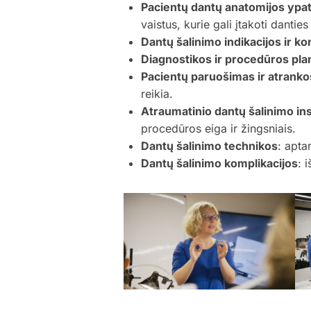
Pacientų dantų anatomijos ypa
vaistus, kurie gali įtakoti dantie
Dantų šalinimo indikacijos ir ko
Diagnostikos ir procedūros pl
Pacientų paruošimas ir atrankos 
reikia.
Atraumatinio dantų šalinimo in
procedūros eiga ir žingsniais.
Dantų šalinimo technikos
: apta
Dantų šalinimo komplikacijos
: 