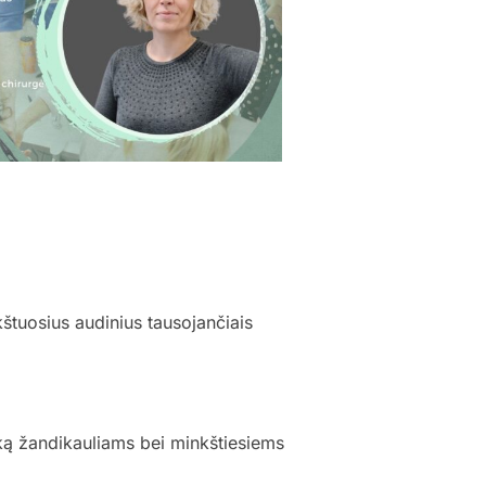
kštuosius audinius tausojančiais
aką žandikauliams bei minkštiesiems