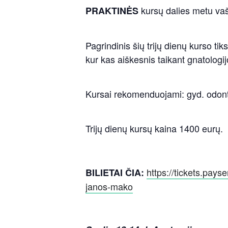
kursų dalies metu vašk
PRAKTINĖS
Pagrindinis šių trijų dienų kurso tik
kur kas aiškesnis taikant gnatologij
Kursai rekomenduojami: gyd. odon
Trijų dienų kursų kaina 1400 eurų.
https://tickets.pay
BILIETAI ČIA:
janos-mako