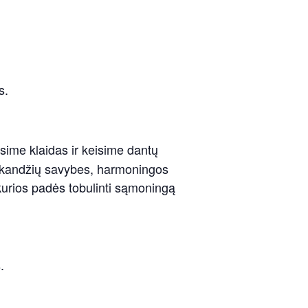
s.
sime klaidas ir keisime dantų
o kandžių savybes, harmoningos
kurios padės tobulinti sąmoningą
.