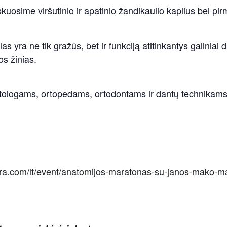
uosime viršutinio ir apatinio žandikaulio kaplius bei pir
slas yra ne tik gražūs, bet ir funkciją atitinkantys galiniai
os žinias.
tologams, ortopedams, ortodontams ir dantų technikams
sera.com/lt/event/anatomijos-maratonas-su-janos-mako-m