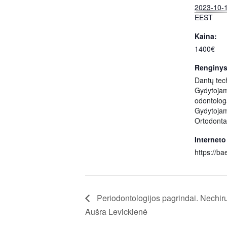
2023-10-
EEST
Kaina:
1400€
Renginys
Dantų tec
Gydytoja
odontolo
Gydytoja
Ortodonta
Interneto
https://bae
Periodontologijos pagrindai. Nechiru
Aušra Levickienė