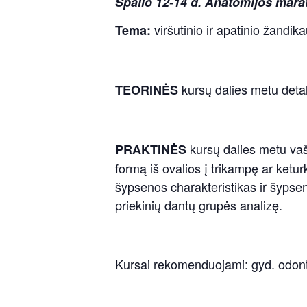
Spalio 12-14 d. Anatomijos marat
viršutinio ir apatinio žandika
Tema:
kursų dalies metu detali
TEORINĖS
kursų dalies metu vašk
PRAKTINĖS
formą iš ovalios į trikampę ar ke
šypsenos charakteristikas ir šypse
priekinių dantų grupės analizę.
Kursai rekomenduojami: gyd. odon