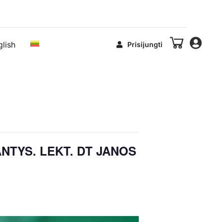
glish
Prisijungti
ANTYS. LEKT. DT JANOS