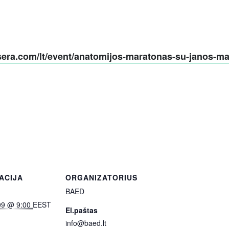
aysera.com/lt/event/anatomijos-maratonas-su-janos-
ACIJA
ORGANIZATORIUS
BAED
09 @ 9:00
EEST
El.paštas
info@baed.lt