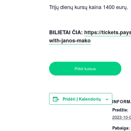
Trijų dienų kursų kaina 1400 eurų.
BILIETAI ČIA:
https://tickets.p
with-janos-mako
Pirkti kursus
Pridėti Į Kalendorių
INFORM
Pradžia:
2023-10-
Pabaiga: