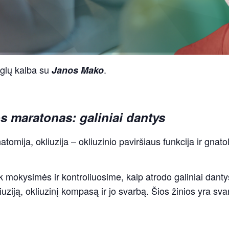
glų kalba su
.
Janos Mako
s maratonas: galiniai dantys
tomija, okliuzija – okliuzinio paviršiaus funkcija ir gnatol
k mokysimės ir kontroliuosime, kaip atrodo galiniai dantys,
uziją, okliuzinį kompasą ir jo svarbą. Šios žinios yra svar