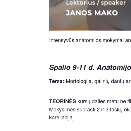
Intensyvūs anatomijos mokymai an
Spalio 9-11 d. Anatomijo
Morfologija, galinių dantų ana
Tema:
kursų dalies metu ne ti
TEORINĖS
Mokysimės suprasti 2 ir 3 taškų okli
koreliaciją.