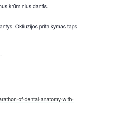
mus krūminius dantis.
 dantys. Okliuzijos pritaikymas taps
.
arathon-of-dental-anatomy-with-