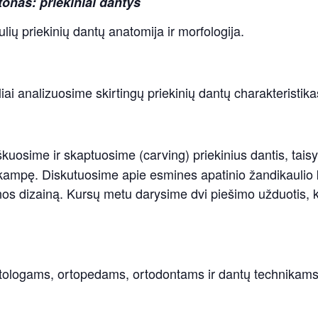
onas: priekiniai dantys
ulių priekinių dantų anatomija ir morfologija.
ai analizuosime skirtingų priekinių dantų charakteristika
uosime ir skaptuosime (carving) priekinius dantis, taisy
turkampę. Diskutuosime apie esmines apatinio žandikauli
nos dizainą. Kursų metu darysime dvi piešimo užduotis, 
tologams, ortopedams, ortodontams ir dantų technikams