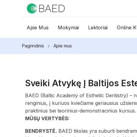
Apie Mus
Mokymai
Lektoriai
Online 
Pagrindinis
Apie mus
Sveiki Atvykę Į Baltijos E
BAED (Baltic Academy of Esthetic Dentistry) – nu
renginius, į kuriuos kviečiame geriausius užsieni
praktinius bei teorinius-demonstracinius kursus
MŪSŲ VERTYBĖS:
BENDRYSTĖ.
BAED tikslas yra suburti bendraminč