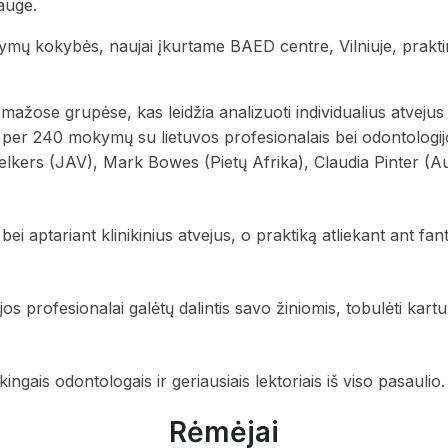
rauge.
mų kokybės, naujai įkurtame BAED centre, Vilniuje, prakti
mažose grupėse, kas leidžia analizuoti individualius atvejus 
 per 240 mokymų su lietuvos profesionalais bei odontologij
Melkers (JAV), Mark Bowes (Pietų Afrika), Claudia Pinter (Austr
 bei aptariant klinikinius atvejus, o praktiką atliekant ant fa
os profesionalai galėtų dalintis savo žiniomis, tobulėti kar
gais odontologais ir geriausiais lektoriais iš viso pasaulio.
Rėmėjai