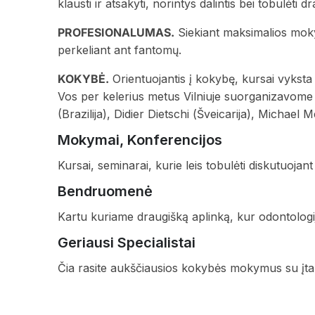
klausti ir atsakyti, norintys dalintis bei tobulėti d
PROFESIONALUMAS.
Siekiant maksimalios moky
perkeliant ant fantomų.
KOKYBĖ.
Orientuojantis į kokybę, kursai vyksta 
Vos per kelerius metus Vilniuje suorganizavome
(Brazilija), Didier Dietschi (Šveicarija), Michael 
Mokymai, Konferencijos
Kursai, seminarai, kurie leis tobulėti diskutuojant
Bendruomenė
Kartu kuriame draugišką aplinką, kur odontologij
Geriausi Specialistai
Čia rasite aukščiausios kokybės mokymus su įtakin