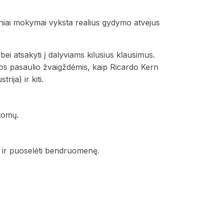
niai mokymai vyksta realius gydymo atvejus
bei atsakyti į dalyviams kilusius klausimus.
os pasaulio žvaigždėmis, kaip Ricardo Kern
ija) ir kiti.
ntomų.
tu ir puoselėti bendruomenę.