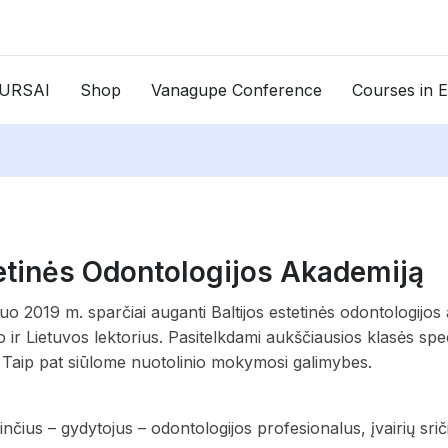
KURSAI
Shop
Vanagupe Conference
Courses in E
stetinės Odontologijos Akademiją
o 2019 m. sparčiai auganti Baltijos estetinės odontologijo
o ir Lietuvos lektorius. Pasitelkdami aukščiausios klasės spe
. Taip pat siūlome nuotolinio mokymosi galimybes.
ius – gydytojus – odontologijos profesionalus, įvairių sriči